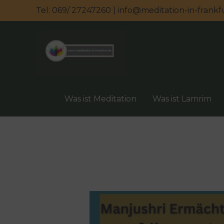
Zum
Tel: 069/ 27247260 | info@meditation-in-frankf
Inhalt
springen
Was ist Meditation
Was ist Lamrim