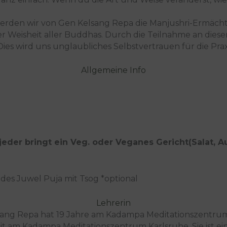
 werden wir von Gen Kelsang Repa die Manjushri-Ermäc
er Weisheit aller Buddhas. Durch die Teilnahme an die
ies wird uns unglaubliches Selbstvertrauen für die Pra
Allgemeine Info
jeder bringt ein Veg. oder Veganes Gericht(Salat, Auf
des Juwel Puja mit Tsog *optional
Lehrerin
ang Repa hat 19 Jahre am Kadampa Meditationszentrum 
eit am Kadampa Meditationszentrum Karlsruhe. Sie ist ei