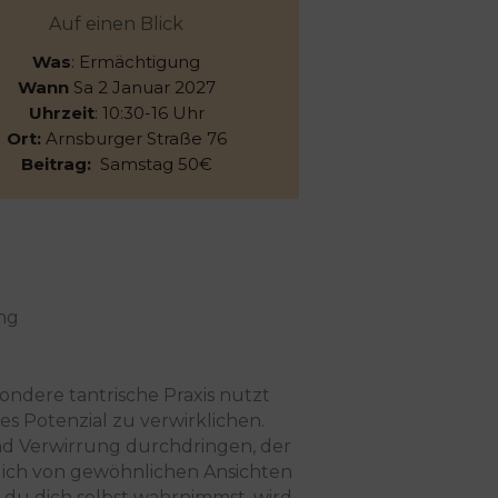
Auf einen Blick
Was
: Ermächtigung
Wann
Sa 2 Januar 2027
Uhrzeit
: 10:30-16 Uhr
Ort:
Arnsburger Straße 76
Beitrag:
Samstag 50€
Buchung im Kalender
(über Eversports)
ng
ondere tantrische Praxis nutzt
es Potenzial zu verwirklichen.
nd Verwirrung durchdringen, der
d dich von gewöhnlichen Ansichten
 du dich selbst wahrnimmst, wird