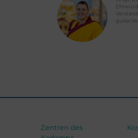
Ehrwürdi
Verständ
gutes Vo
Zentren des
Ko
Kadampa