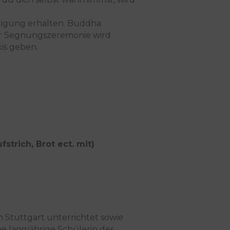
htigung erhalten. Buddha
ser Segnungszeremonie wird
xis geben.
strich, Brot ect. mit)
Stuttgart unterrichtet sowie
ne langjährige Schülerin des